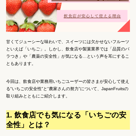
甘くてジューシーな味わいで、スイーツには欠かせないフルーツ
といえば「いちご」。しかし、飲食店や製菓業界では
「品質のバ
ラつき」
や
「農薬の安全性」
が気になる…という声を耳にするこ
ともあります。
今回は、
飲食店
や
業務用いちごユーザー
の皆さまが安心して使え
る
“いちごの安全性”
と
“農家さんの努力”
について、JapanFruitsの
取り組みとともにご紹介します。
1. 飲食店でも気になる「いちごの安
全性」とは？