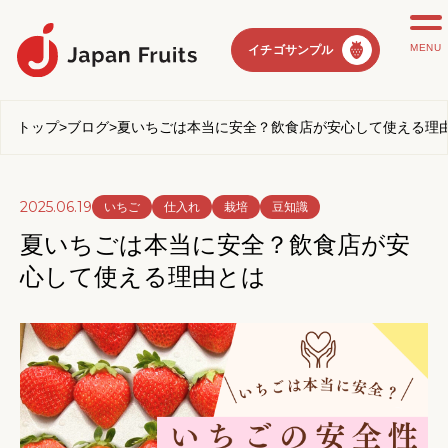
MENU
イチゴサンプル
トップ
>
ブログ
>
夏いちごは本当に安全？飲食店が安心して使える理
2025.06.19
いちご
仕入れ
栽培
豆知識
夏いちごは本当に安全？飲食店が安
心して使える理由とは