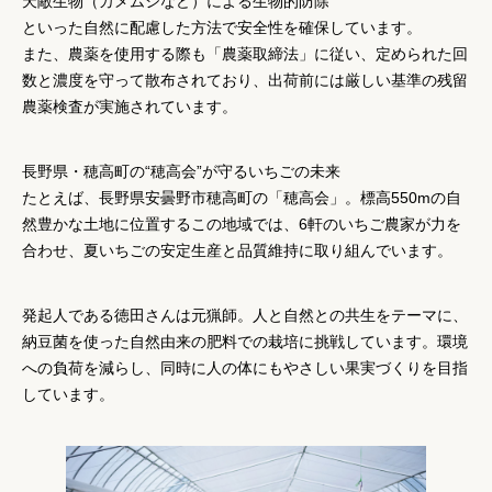
天敵生物（カメムシなど）による生物的防除
といった
自然に配慮した方法で安全性を確保
しています。
また、農薬を使用する際も「農薬取締法」に従い、定められた回
数と濃度を守って散布されており、出荷前には厳しい基準の残留
農薬検査が実施されています。
長野県・穂高町の“穂高会”が守るいちごの未来
たとえば、長野県安曇野市穂高町の「穂高会」。標高550mの自
然豊かな土地に位置するこの地域では、6軒のいちご農家が力を
合わせ、
夏いちごの安定生産と品質維持に取り組んでいます。
発起人である徳田さんは元猟師。人と自然との共生をテーマに、
納豆菌を使った自然由来の肥料
での栽培に挑戦しています。環境
への負荷を減らし、同時に人の体にもやさしい果実づくりを目指
しています。